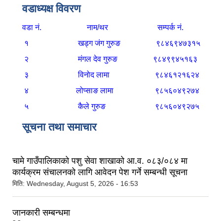
वडाध्यक्ष विवरण
वडा नं. नाम/थर सम्पर्क नं.
१
खड्ग जंग गुरुङ
९८४६९४७३१५
२
मंगल देव गुरुङ
९८४९९४५१६३
३
विनोद लामा
९८४६१२१६२४
४
लोप्साङ लामा
९८५६०४९२७४
५
कैले गुरुङ
९८५६०४९२७५
सूचना तथा समाचार
चामे गाउँपालिकाको पशु सेवा शाखाको आ.व. ०८३/०८४ मा
कार्यक्रम संचालनको लागि आवेदन पेश गर्ने सम्बन्धी सूचना
मिति:
Wednesday, August 5, 2026 - 16:53
जानकारी सम्बन्धमा