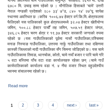
भागमा अवस्थित चामे गाँउपालिका समुन्द्रि सतहवाट २६५० मी. देखि
६७८० मि. उचाइ सम्म रहेको छ । भौगोलिक हिसाबले ‘चामे’ उत्तरी
नेपाल गण्डकी प्रदेशको २८० ३३′ ७″उ, ८४० १४′ २७″पू सापेक्ष
स्थानमा अवस्थित छ ।करिब १००६.७४ हेक्टर वर्ग कि.मि. क्षेत्रफलमा
फैलिएको यस पालिकाको कुल क्षेत्रफलमध्ये ३२.०४ हेक्टर खेतीयोग्य
जमिन, १००.८८ हेक्टर पाचौँ तह जमिन, ५०७.५९ हेक्टर जंगल,
३४६.८५ हेक्टर चरण क्षेत्र र १९.३७ हेक्टर सरकारी जग्गाको रुपमा
रहेको छ ।यस गाउँपालिकाको पूर्वमा नासों गाउँपालिका,पश्चिममा
मनाङ निस्याङ गाउँपालिका, उत्तरमा नार्फु गाउँपालिका तथा दक्षिणमा
कास्की जिल्लाको मादी गाउँपालिका सँग सिमना जोडिएको छ। यस चामे
गाउँपालिकामा तिमाङ‚ थानचोक, कोतो, चामे नयाँ बजार र पारि चामे गरि
५ वटा बस्तिमा पाँच वटा वडा कार्यालयहरु रहेका छन् ।चामे गाउँ
कार्यपालिकाको कार्यालय वडा नं. ४ नँया वजार स्थित वहुउदेश्यीय
भवनमा संचालनमा रहेको छ।
Read more
about चामे गाउँपालिकामा यहाँलाई हार्दिक स्वागत छ ।
Pages
1
2
3
4
next ›
last »