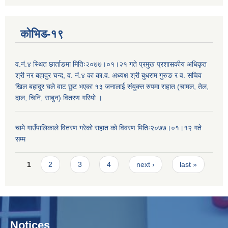
कोभिड-१९
व.नं.४ स्थित छार्ताङमा मितिः२०७७।०१।२१ गते प्रमुख प्रशासकीय अधिकृत
श्री नर बहादुर चन्द, व. नं.४ का का.व. अध्यक्ष श्री बुधराम गुरुङ र व. सचिव
खिल बहादुर घले वाट छुट भएका १३ जनालाई संयुक्त्त रुपमा राहात (चामल, तेल,
दाल, चिनि, साबुन) वितरण गरियो ।
चामे गाउँपालिकाले वितरण गरेको राहात को विवरण मितिः२०७७।०१।१२ गते
सम्म
Pages
1
2
3
4
next ›
last »
Notices