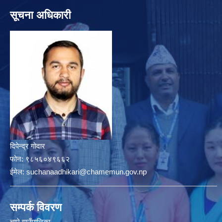
सूचना अधिकारी
दिपेन्द्र गोदार
फोन:
९८५६०४९६६२
ईमेल:
suchanaadhikari@chamemun.gov.np
सम्पर्क विवरण
चामे गाउँपालिका