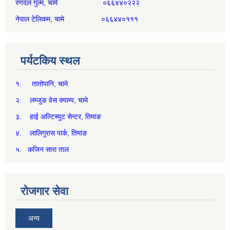
रणदल गुल्म, चामे ०६६४४०२२२
नेपाल टेलिकम, चामे ०६६४४०१११
पर्यटकिय स्थल
१. तातोपानि, चामे
२. लम्जुङ वेस क्याम्प, चामे
३. हाई अल्टिच्युट सेन्टर, तिमाङ
४. लालिगुरास पार्क, तिमाङ
५. कजिन सारा ताल
रोजगार सेवा
अन्य