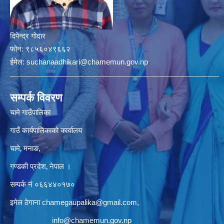
दिपेन्द्र गोदार
फोन:
९८५६०४९६६२
ईमेल:
suchanaadhikari@chamemun.gov.np
सम्पर्क विवरण
चामे गाउँपालिका
गाउँ कार्यपालिकाकाे कार्यालय
चामे‚ मनाङ‚
गण्डकी प्रदेश‚ नेपाल ।
सम्पर्क न‌ं‍ ०६६४४०१७०
इमेल ठेगाना
chamegaupalika@gmail.com
,
info@chamemun.gov.np