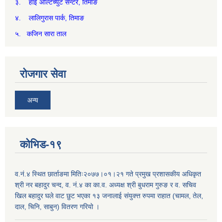
३. हाई अल्टिच्युट सेन्टर, तिमाङ
४. लालिगुरास पार्क, तिमाङ
५. कजिन सारा ताल
रोजगार सेवा
अन्य
कोभिड-१९
व.नं.४ स्थित छार्ताङमा मितिः२०७७।०१।२१ गते प्रमुख प्रशासकीय अधिकृत
श्री नर बहादुर चन्द, व. नं.४ का का.व. अध्यक्ष श्री बुधराम गुरुङ र व. सचिव
खिल बहादुर घले वाट छुट भएका १३ जनालाई संयुक्त्त रुपमा राहात (चामल, तेल,
दाल, चिनि, साबुन) वितरण गरियो ।