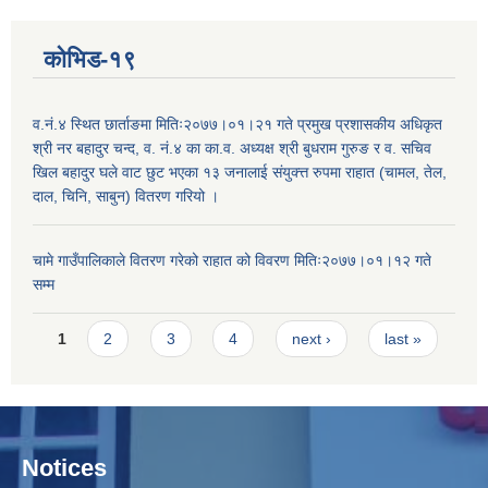
कोभिड-१९
व.नं.४ स्थित छार्ताङमा मितिः२०७७।०१।२१ गते प्रमुख प्रशासकीय अधिकृत
श्री नर बहादुर चन्द, व. नं.४ का का.व. अध्यक्ष श्री बुधराम गुरुङ र व. सचिव
खिल बहादुर घले वाट छुट भएका १३ जनालाई संयुक्त्त रुपमा राहात (चामल, तेल,
दाल, चिनि, साबुन) वितरण गरियो ।
चामे गाउँपालिकाले वितरण गरेको राहात को विवरण मितिः२०७७।०१।१२ गते
सम्म
Pages
1
2
3
4
next ›
last »
Notices