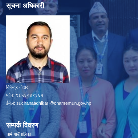
सूचना अधिकारी
दिपेन्द्र गोदार
फोन:
९८५६०४९६६२
ईमेल:
suchanaadhikari@chamemun.gov.np
सम्पर्क विवरण
चामे गाउँपालिका