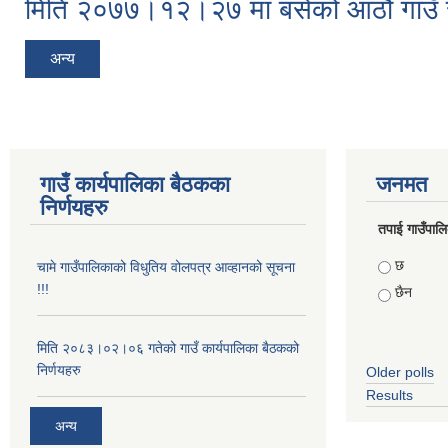
मिति २०७७।१२।२७ मा बसेको आठौं गाउँ स
अन्य
गाउँ कार्यपालिका बैठकका
जनमत
निर्णयहरु
तपाई गाउँपालिका
Choices
छ
चामे गाउँपालिकाको विधुतिय वोलपत्र आव्हानको सूचना
!!!
छैन
मिति २०८३।०२।०६ गतेको गाउँ कार्यपालिका बैठकको
निर्णयहरु
Older polls
Results
अन्य