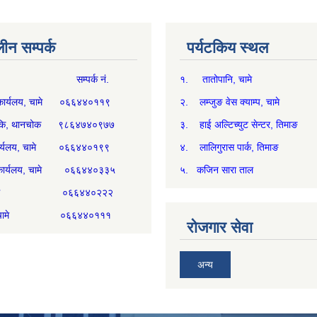
न सम्पर्क
पर्यटकिय स्थल
म्पर्क नं.
१. तातोपानि, चामे
थ्य कार्यलय, चामे ०६६४४०११९
२. लम्जुङ वेस क्याम्प, चामे
्य चौकि, थानचोक ९८६४७४०९७७
३. हाई अल्टिच्युट सेन्टर, तिमाङ
ी कार्यलय, चामे ०६६४४०१९९
४. लालिगुरास पार्क, तिमाङ
री कार्यलय, चामे ०६६४४०३३५
५. कजिन सारा ताल
्म, चामे ०६६४४०२२२
िकम, चामे ०६६४४०१११
रोजगार सेवा
अन्य