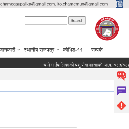
,chamegaupalika@gmail.com, ito.chamemun@gmail.com
Search form
Search
जानकारी
स्थानीय राजपत्र
कोभिड-१९
सम्पर्क
चामे गाउँपालिकाको पशु सेवा शाखाको आ.व. ०८३/०८४ मा कार्