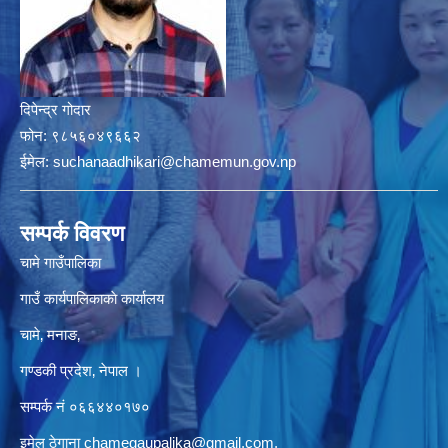
दिपेन्द्र गोदार
फोन:
९८५६०४९६६२
ईमेल:
suchanaadhikari@chamemun.gov.np
सम्पर्क विवरण
चामे गाउँपालिका
गाउँ कार्यपालिकाकाे कार्यालय
चामे‚ मनाङ‚
गण्डकी प्रदेश‚ नेपाल ।
सम्पर्क न‌ं‍ ०६६४४०१७०
इमेल ठेगाना
chamegaupalika@gmail.com
,