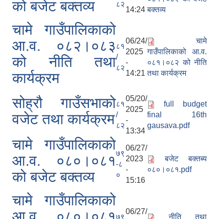
को बजेट बक्तव्य
८२
14:24
बक्तव्य
चामे गाउँपालिकाको
06/24/
चामे
आ.व. ०८२।०८३
८१
2025
गाउँपालिकाको आ.व.
/
को नीति तथा
-
०८१।०८२ को नीति
८२
14:21
तथा कार्यक्रम
कार्यक्रम
05/20/
सोह्रौ गाउँसभाको
८१
full budget
2025
/
final 16th
वजेट तथा कार्यक्रम
-
८२
gausava.pdf
13:34
चामे गाउँपालिकाको
06/27/
७९
आ.व. ०८०।०८१
2023
बजेट बक्तब्य
-८
-
०८०।०८१.pdf
को बजेट बक्तव्य
०
15:16
चामे गाउँपालिकाको
06/27/
आ.व. ०८०।०८१
७९
नीति तथा