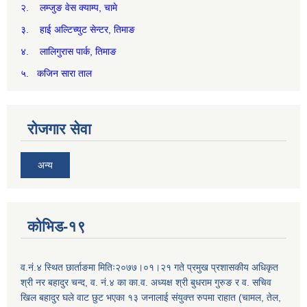
२. लम्जुङ वेस क्याम्प, चामे
३. हाई अल्टिच्युट सेन्टर, तिमाङ
४. लालिगुरास पार्क, तिमाङ
५. कजिन सारा ताल
रोजगार सेवा
अन्य
कोभिड-१९
व.नं.४ स्थित छार्ताङमा मितिः२०७७।०१।२१ गते प्रमुख प्रशासकीय अधिकृत
श्री नर बहादुर चन्द, व. नं.४ का का.व. अध्यक्ष श्री बुधराम गुरुङ र व. सचिव
खिल बहादुर घले वाट छुट भएका १३ जनालाई संयुक्त्त रुपमा राहात (चामल, तेल,