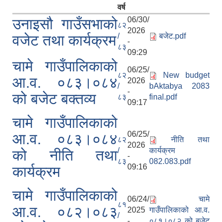
वर्ष
06/30/
उनाइसौ गाउँसभाको
८२
2026
/
बजेट.pdf
वजेट तथा कार्यक्रम
-
८३
09:29
चामे गाउँपालिकाको
06/25/
८२
New budget
आ.व. ०८३।०८४
2026
/
bAktabya 2083
-
को बजेट बक्तव्य
८३
final.pdf
09:17
चामे गाउँपालिकाको
06/25/
आ.व. ०८३।०८४
८२
नीति तथा
2026
/
कार्यक्रम
को नीति तथा
-
८३
082.083.pdf
09:16
कार्यक्रम
चामे गाउँपालिकाको
06/24/
चामे
८१
आ.व. ०८२।०८३
2025
गाउँपालिकाको आ.व.
/
-
०८१।०८२ को बजेट