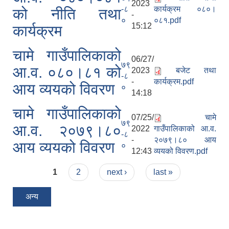
2023
-८
कार्यक्रम ०८०।
को नीति तथा
-
०
०८१.pdf
15:12
कार्यक्रम
चामे गाउँपालिकाको
06/27/
७९
आ.व. ०८०।८१ को
2023
बजेट तथा
-८
-
कार्यक्रम.pdf
आय व्ययको विवरण
०
14:18
चामे गाउँपालिकाको
07/25/
चामे
७९
आ.व. २०७९।८०
2022
गाउँपालिकाको आ.व.
-८
-
२०७९।८० आय
आय व्ययको विवरण
०
12:43
व्ययको विवरण.pdf
Pages
1
2
next ›
last »
अन्य