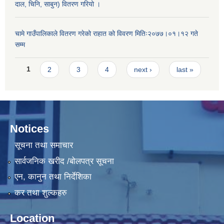
दाल, चिनि, साबुन) वितरण गरियो ।
चामे गाउँपालिकाले वितरण गरेको राहात को विवरण मितिः२०७७।०१।१२ गते
सम्म
Pages
1
2
3
4
next ›
last »
Notices
सूचना तथा समाचार
सार्वजनिक खरीद /बोलपत्र सूचना
एन, कानुन तथा निर्देशिका
कर तथा शुल्कहरु
Location