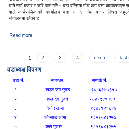
चामे नयाँ बजार र पारि चामे गरि ५ वटा बस्तिमा पाँच वटा वडा कार्यालयहरु र
गाउँ कार्यपालिकाको कार्यालय वडा नं. ४ नँया वजार स्थित वहुउद
संचालनमा रहेको छ।
Read more
about चामे गाउँपालिकामा यहाँलाई हार्दिक स्वागत छ ।
Pages
1
2
3
4
next ›
last
वडाध्यक्ष विवरण
वडा नं. नाम/थर सम्पर्क नं.
१
खड्ग जंग गुरुङ
९८४६९४७३१५
२
मंगल देव गुरुङ
९८४९९४५१६३
३
विनोद लामा
९८४६१२१६२४
४
लोप्साङ लामा
९८५६०४९२७४
५
कैले गुरुङ
९८५६०४९२७५