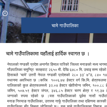
चामे गाउँपालिका
चामे बजार
नमस्ते गेट
चामे गाउँपालिकामा यहाँलाई हार्दिक स्वागत छ ।
नेपालको गण्डकी प्रदेश अन्तर्गत हिमाल पारिको जिल्ला मनाङको मध्य भागम
गाँउपालिका समुन्द्रि सतहवाट २६५० मी. देखि ६७८० मि. उचाइ सम्म रहेक
हिसाबले ‘चामे’ उत्तरी नेपाल गण्डकी प्रदेशको २८० ३३′ ७″उ, ८४० १४′ 
स्थानमा अवस्थित छ ।करिब १००६.७४ हेक्टर वर्ग कि.मि. क्षेत्रफलम
पालिकाको कुल क्षेत्रफलमध्ये ३२.०४ हेक्टर खेतीयोग्य जमिन, १००.८८ हे
जमिन, ५०७.५९ हेक्टर जंगल, ३४६.८५ हेक्टर चरण क्षेत्र र १९.३७ ह
जग्गाको रुपमा रहेको छ ।यस गाउँपालिकाको पूर्वमा नासों गाउँपाल
मनाङ निस्याङ गाउँपालिका, उत्तरमा नार्फु गाउँपालिका तथा दक्षिणमा कास्की
गाउँपालिका सँग सिमना जोडिएको छ। यस चामे गाउँपालिकामा तिमाङ‚ थ