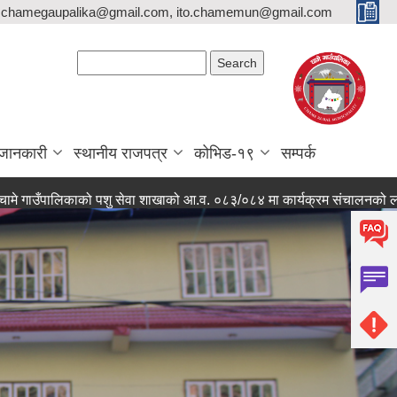
,chamegaupalika@gmail.com, ito.chamemun@gmail.com
Search form
Search
जानकारी
स्थानीय राजपत्र
कोभिड-१९
सम्पर्क
लिकाको पशु सेवा शाखाको आ.व. ०८३/०८४ मा कार्यक्रम संचालनको लागि आवेदन पेश 