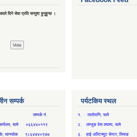
ले दिने सेवा प्रति सन्तुष्ट हुनुहुन्छ ।
न सम्पर्क
पर्यटकिय स्थल
म्पर्क नं.
१. तातोपानि, चामे
थ्य कार्यलय, चामे ०६६४४०११९
२. लम्जुङ वेस क्याम्प, चामे
्य चौकि, थानचोक ९८६४७४०९७७
३. हाई अल्टिच्युट सेन्टर, तिमाङ