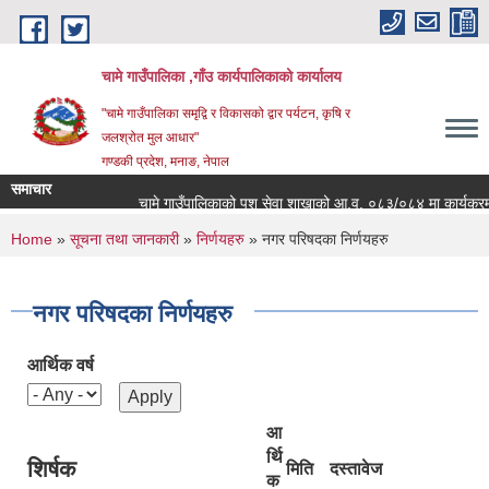
Skip to main content
चामे गाउँपालिका ,गाँउ कार्यपालिकाको कार्यालय
"चामे गाउँपालिका समृद्वि र विकासको द्वार पर्यटन, कृषि र
जलश्रोत मुल आधार"
गण्डकी प्रदेश, मनाङ, नेपाल
समाचार
चामे गाउँपालिकाको पशु सेवा शाखाको आ.व. ०८३/०८४ मा कार्यक्रम संचालन
You are here
Home
»
सूचना तथा जानकारी
»
निर्णयहरु
» नगर परिषदका निर्णयहरु
नगर परिषदका निर्णयहरु
आर्थिक वर्ष
आ
र्थि
शिर्षक
मिति
दस्तावेज
क