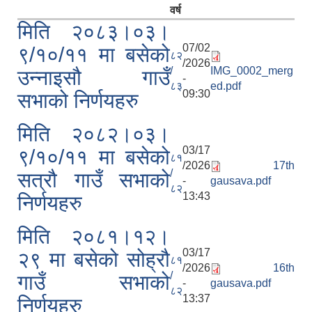
वर्ष
मिति २०८३।०३।
07/02
९/१०/११ मा बसेको
८२
/2026
/
IMG_0002_merg
उन्नाइसौ गाउँ
-
८३
ed.pdf
09:30
सभाको निर्णयहरु
मिति २०८२।०३।
03/17
९/१०/११ मा बसेको
८१
/2026
17th
/
सत्रौ गाउँ सभाको
-
gausava.pdf
८२
13:43
निर्णयहरु
मिति २०८१।१२।
03/17
२९ मा बसेको सोह्रौ
८१
/2026
16th
/
गाउँ सभाको
-
gausava.pdf
८२
13:37
निर्णयहरु