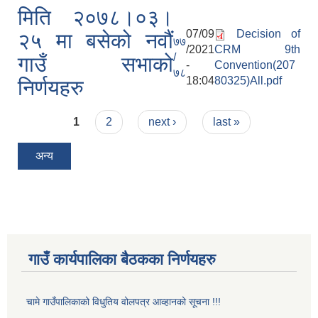
मिति २०७८।०३।
07/09
Decision of
२५ मा बसेको नवौं
७७
/2021
CRM 9th
/
गाउँ सभाको
-
Convention(207
७८
18:04
80325)All.pdf
निर्णयहरु
Pages
1
2
next ›
last »
अन्य
गाउँ कार्यपालिका बैठकका निर्णयहरु
चामे गाउँपालिकाको विधुतिय वोलपत्र आव्हानको सूचना !!!