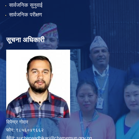
सार्वजनिक सुनुवाई
सार्वजनिक परीक्षण
सूचना अधिकारी
दिपेन्द्र गोदार
फोन:
९८५६०४९६६२
ईमेल:
suchanaadhikari@chamemun.gov.np