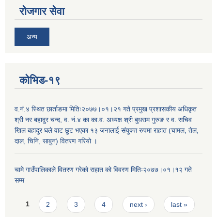
रोजगार सेवा
अन्य
कोभिड-१९
व.नं.४ स्थित छार्ताङमा मितिः२०७७।०१।२१ गते प्रमुख प्रशासकीय अधिकृत
श्री नर बहादुर चन्द, व. नं.४ का का.व. अध्यक्ष श्री बुधराम गुरुङ र व. सचिव
खिल बहादुर घले वाट छुट भएका १३ जनालाई संयुक्त्त रुपमा राहात (चामल, तेल,
दाल, चिनि, साबुन) वितरण गरियो ।
चामे गाउँपालिकाले वितरण गरेको राहात को विवरण मितिः२०७७।०१।१२ गते
सम्म
Pages
1
2
3
4
next ›
last »