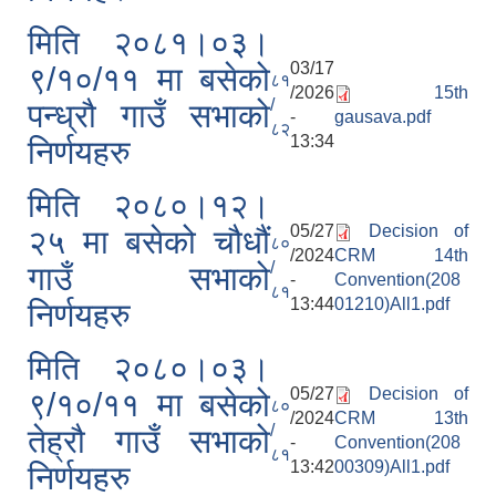
मिति २०८१।०३।
03/17
९/१०/११ मा बसेको
८१
/2026
15th
/
पन्ध्रौ गाउँ सभाको
-
gausava.pdf
८२
13:34
निर्णयहरु
मिति २०८०।१२।
05/27
Decision of
२५ मा बसेको चौधौं
८०
/2024
CRM 14th
/
गाउँ सभाको
-
Convention(208
८१
13:44
01210)All1.pdf
निर्णयहरु
मिति २०८०।०३।
05/27
Decision of
९/१०/११ मा बसेको
८०
/2024
CRM 13th
/
तेह्रौ गाउँ सभाको
-
Convention(208
८१
13:42
00309)All1.pdf
निर्णयहरु