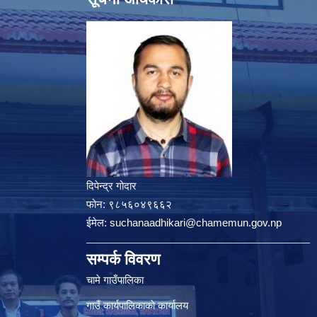
दिपेन्द्र गोदार
फोन:
९८५६०४९६६२
ईमेल:
suchanaadhikari@chamemun.gov.np
सम्पर्क विवरण
चामे गाउँपालिका
गाउँ कार्यपालिकाकाे कार्यालय