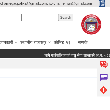
,chamegaupalika@gmail.com, ito.chamemun@gmail.com
Search form
Search
जानकारी
स्थानीय राजपत्र
कोभिड-१९
सम्पर्क
चामे गाउँपालिकाको पशु सेवा शाखाको आ.व. ०८३/०८४ मा 