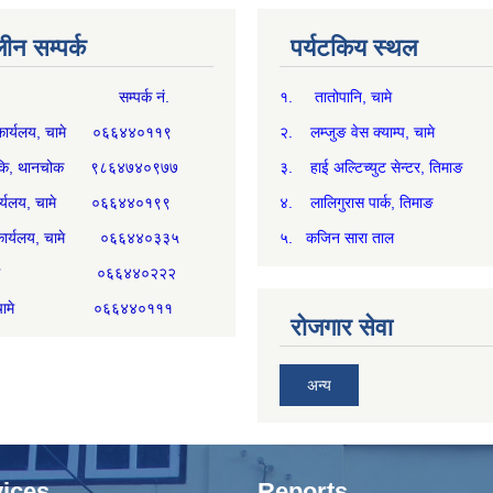
न सम्पर्क
पर्यटकिय स्थल
म्पर्क नं.
१. तातोपानि, चामे
थ्य कार्यलय, चामे ०६६४४०११९
२. लम्जुङ वेस क्याम्प, चामे
्य चौकि, थानचोक ९८६४७४०९७७
३. हाई अल्टिच्युट सेन्टर, तिमाङ
ी कार्यलय, चामे ०६६४४०१९९
४. लालिगुरास पार्क, तिमाङ
री कार्यलय, चामे ०६६४४०३३५
५. कजिन सारा ताल
्म, चामे ०६६४४०२२२
िकम, चामे ०६६४४०१११
रोजगार सेवा
अन्य
ices
Reports