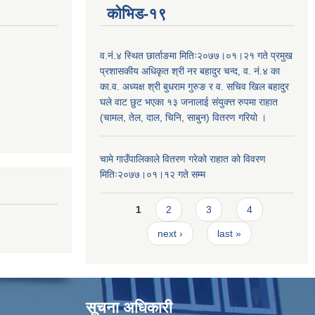
कोभिड-१९
व.नं.४ स्थित छार्ताङमा मितिः२०७७।०१।२१ गते प्रमुख
प्रशासकीय अधिकृत श्री नर बहादुर चन्द, व. नं.४ का
का.व. अध्यक्ष श्री बुधराम गुरुङ र व. सचिव खिल बहादुर
घले वाट छुट भएका १३ जनालाई संयुक्त्त रुपमा राहात
(चामल, तेल, दाल, चिनि, साबुन) वितरण गरियो ।
चामे गाउँपालिकाले वितरण गरेको राहात को विवरण
मितिः२०७७।०१।१२ गते सम्म
Pages
1
2
3
4
next ›
last »
सूचना अधिकारी