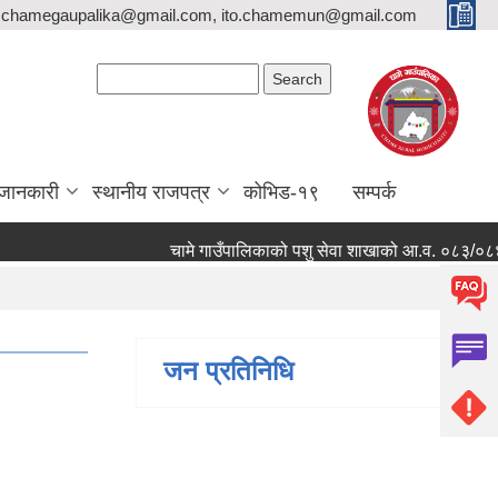
,chamegaupalika@gmail.com, ito.chamemun@gmail.com
Search form
Search
जानकारी
स्थानीय राजपत्र
कोभिड-१९
सम्पर्क
चामे गाउँपालिकाको पशु सेवा शाखाको आ.व. ०८३/०८४ मा कार्य
जन प्रतिनिधि