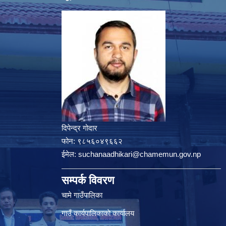
दिपेन्द्र गोदार
फोन:
९८५६०४९६६२
ईमेल:
suchanaadhikari@chamemun.gov.np
सम्पर्क विवरण
चामे गाउँपालिका
गाउँ कार्यपालिकाकाे कार्यालय