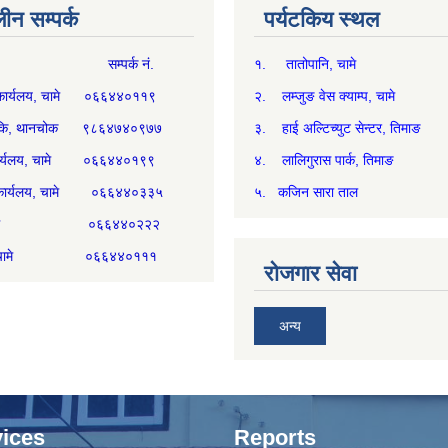
न सम्पर्क
पर्यटकिय स्थल
म्पर्क नं.
१. तातोपानि, चामे
थ्य कार्यलय, चामे ०६६४४०११९
२. लम्जुङ वेस क्याम्प, चामे
्य चौकि, थानचोक ९८६४७४०९७७
३. हाई अल्टिच्युट सेन्टर, तिमाङ
ी कार्यलय, चामे ०६६४४०१९९
४. लालिगुरास पार्क, तिमाङ
री कार्यलय, चामे ०६६४४०३३५
५. कजिन सारा ताल
्म, चामे ०६६४४०२२२
िकम, चामे ०६६४४०१११
रोजगार सेवा
अन्य
ices
Reports