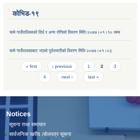
कोभिड-१९
चामे गाउँपालिकाको दिर्घ र अन्य रोगिको विवरण मितिः२०७७।०१।१० सम्म
चामे गाउँपालकाबाट भएको पूर्वतयारीको विवरण मितिः२०७७।०१।०३
Pages
« first
‹ previous
1
2
3
4
next ›
last »
Notices
सूचना तथा समाचार
सार्वजनिक खरीद /बोलपत्र सूचना