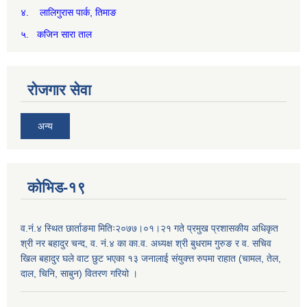
४. लालिगुरास पार्क, तिमाङ
५. कजिन सारा ताल
रोजगार सेवा
अन्य
कोभिड-१९
व.नं.४ स्थित छार्ताङमा मितिः२०७७।०१।२१ गते प्रमुख प्रशासकीय अधिकृत
श्री नर बहादुर चन्द, व. नं.४ का का.व. अध्यक्ष श्री बुधराम गुरुङ र व. सचिव
खिल बहादुर घले वाट छुट भएका १३ जनालाई संयुक्त्त रुपमा राहात (चामल, तेल,
दाल, चिनि, साबुन) वितरण गरियो ।