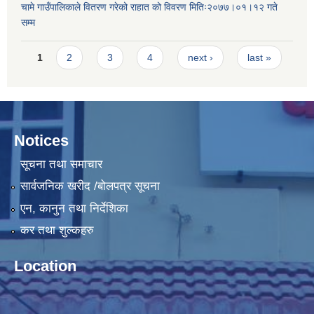
चामे गाउँपालिकाले वितरण गरेको राहात को विवरण मितिः२०७७।०१।१२ गते
सम्म
Pages
1
2
3
4
next ›
last »
Notices
सूचना तथा समाचार
सार्वजनिक खरीद /बोलपत्र सूचना
एन, कानुन तथा निर्देशिका
कर तथा शुल्कहरु
Location