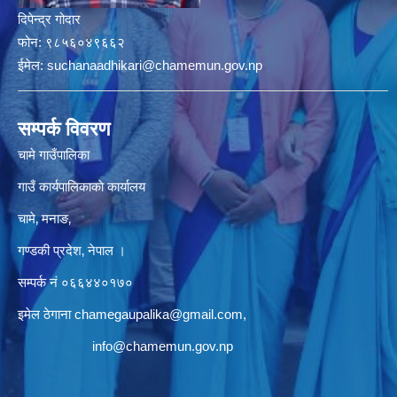
दिपेन्द्र गोदार
फोन:
९८५६०४९६६२
ईमेल:
suchanaadhikari@chamemun.gov.np
सम्पर्क विवरण
चामे गाउँपालिका
गाउँ कार्यपालिकाकाे कार्यालय
चामे‚ मनाङ‚
गण्डकी प्रदेश‚ नेपाल ।
सम्पर्क न‌ं‍ ०६६४४०१७०
इमेल ठेगाना
chamegaupalika@gmail.com
,
info@chamemun.gov.np