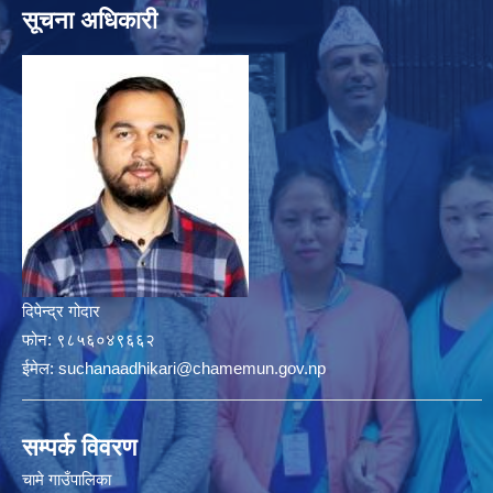
सूचना अधिकारी
दिपेन्द्र गोदार
फोन:
९८५६०४९६६२
ईमेल:
suchanaadhikari@chamemun.gov.np
सम्पर्क विवरण
चामे गाउँपालिका