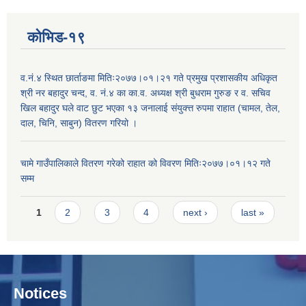
कोभिड-१९
व.नं.४ स्थित छार्ताङमा मितिः२०७७।०१।२१ गते प्रमुख प्रशासकीय अधिकृत
श्री नर बहादुर चन्द, व. नं.४ का का.व. अध्यक्ष श्री बुधराम गुरुङ र व. सचिव
खिल बहादुर घले वाट छुट भएका १३ जनालाई संयुक्त्त रुपमा राहात (चामल, तेल,
दाल, चिनि, साबुन) वितरण गरियो ।
चामे गाउँपालिकाले वितरण गरेको राहात को विवरण मितिः२०७७।०१।१२ गते
सम्म
Pages
1
2
3
4
next ›
last »
Notices