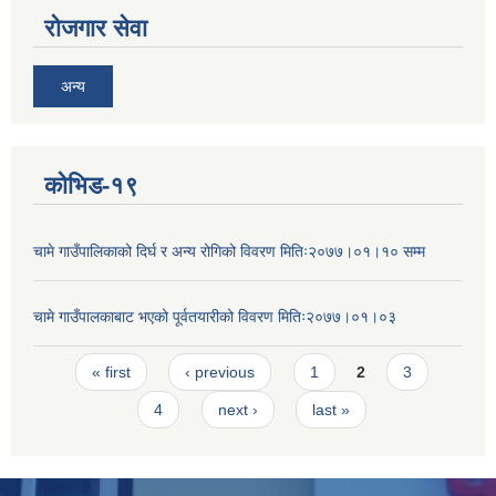
रोजगार सेवा
अन्य
कोभिड-१९
चामे गाउँपालिकाको दिर्घ र अन्य रोगिको विवरण मितिः२०७७।०१।१० सम्म
चामे गाउँपालकाबाट भएको पूर्वतयारीको विवरण मितिः२०७७।०१।०३
Pages
« first
‹ previous
1
2
3
4
next ›
last »