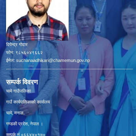
दिपेन्द्र गोदार
फोन:
९८५६०४९६६२
ईमेल:
suchanaadhikari@chamemun.gov.np
सम्पर्क विवरण
चामे गाउँपालिका
गाउँ कार्यपालिकाकाे कार्यालय
चामे‚ मनाङ‚
गण्डकी प्रदेश‚ नेपाल ।
सम्पर्क न‌ं‍ ०६६४४०१७०