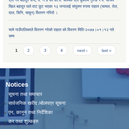
खिल बहादुर घले वाट छुट भएका १३ जनालाई संयुक्त्त रुपमा राहात (चामल, तेल,
दाल, चिनि, साबुन) वितरण गरियो ।
चामे गाउँपालिकाले वितरण गरेको राहात को विवरण मितिः२०७७।०१।१२ गते
सम्म
Pages
1
2
3
4
next ›
last »
Notices
सूचना तथा समाचार
सार्वजनिक खरीद /बोलपत्र सूचना
एन, कानुन तथा निर्देशिका
कर तथा शुल्कहरु