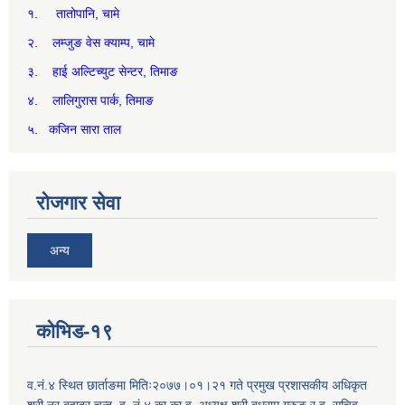
१. तातोपानि, चामे
२. लम्जुङ वेस क्याम्प, चामे
३. हाई अल्टिच्युट सेन्टर, तिमाङ
४. लालिगुरास पार्क, तिमाङ
५. कजिन सारा ताल
रोजगार सेवा
अन्य
कोभिड-१९
व.नं.४ स्थित छार्ताङमा मितिः२०७७।०१।२१ गते प्रमुख प्रशासकीय अधिकृत
श्री नर बहादुर चन्द, व. नं.४ का का.व. अध्यक्ष श्री बुधराम गुरुङ र व. सचिव