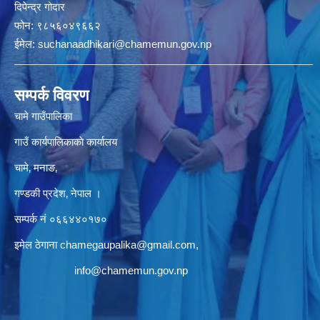
दिपेन्द्र गोदार
फोन:
९८५६०४९६६२
ईमेल:
suchanaadhikari@chamemun.gov.np
सम्पर्क विवरण
चामे गाउँपालिका
गाउँ कार्यपालिकाकाे कार्यालय
चामे‚ मनाङ‚
गण्डकी प्रदेश‚ नेपाल ।
सम्पर्क न‌ं‍ ०६६४४०१७०
इमेल ठेगाना
chamegaupalika@gmail.com
,
info@chamemun.gov.np