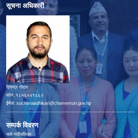
सूचना अधिकारी
दिपेन्द्र गोदार
फोन:
९८५६०४९६६२
ईमेल:
suchanaadhikari@chamemun.gov.np
सम्पर्क विवरण
चामे गाउँपालिका