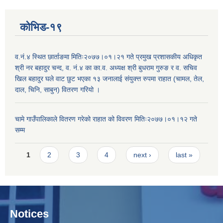
कोभिड-१९
व.नं.४ स्थित छार्ताङमा मितिः२०७७।०१।२१ गते प्रमुख प्रशासकीय अधिकृत
श्री नर बहादुर चन्द, व. नं.४ का का.व. अध्यक्ष श्री बुधराम गुरुङ र व. सचिव
खिल बहादुर घले वाट छुट भएका १३ जनालाई संयुक्त्त रुपमा राहात (चामल, तेल,
दाल, चिनि, साबुन) वितरण गरियो ।
चामे गाउँपालिकाले वितरण गरेको राहात को विवरण मितिः२०७७।०१।१२ गते
सम्म
Pages
1
2
3
4
next ›
last »
Notices