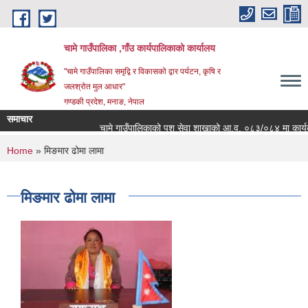
Skip to main content
चामे गाउँपालिका ,गाँउ कार्यपालिकाको कार्यालय
"चामे गाउँपालिका समृद्वि र विकासको द्वार पर्यटन, कृषि र
जलश्रोत मुल आधार"
गण्डकी प्रदेश, मनाङ, नेपाल
समाचार
चामे गाउँपालिकाको पशु सेवा शाखाको आ.व. ०८३/०८४ मा कार्यक्रम सं
You are here
Home
» मिङमार ढोमा लामा
मिङमार ढोमा लामा