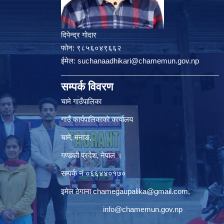
दिपेन्द्र गोदार
फोन:
९८५६०४९६६२
ईमेल:
suchanaadhikari@chamemun.gov.np
सम्पर्क विवरण
चामे गाउँपालिका
गाउँ कार्यपालिकाकाे कार्यालय
चामे‚ मनाङ‚
गण्डकी प्रदेश‚ नेपाल ।
सम्पर्क न‌ं‍ ०६६४४०१७०
इमेल ठेगाना
chamegaupalika@gmail.com
,
info@chamemun.gov.np