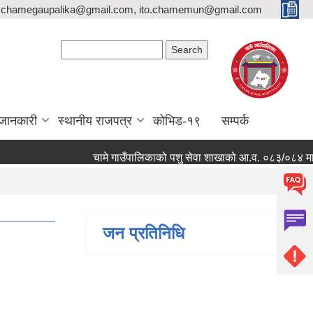
,chamegaupalika@gmail.com, ito.chamemun@gmail.com
Search form
Search
जानकारी
स्थानीय राजपत्र
कोभिड-१९
सम्पर्क
चामे गाउँपालिकाको पशु सेवा शाखाको आ.व. ०८३/०८४ मा कार्यक्
जन प्रतिनिधि