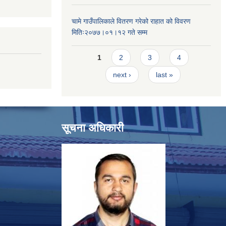
चामे गाउँपालिकाले वितरण गरेको राहात को विवरण
मितिः२०७७।०१।१२ गते सम्म
Pages
1
2
3
4
next ›
last »
सूचना अधिकारी