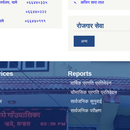
री कार्यलय, चामे ०६६४४०३३५
५. कजिन सारा ताल
्म, चामे ०६६४४०२२२
िकम, चामे ०६६४४०१११
रोजगार सेवा
अन्य
ices
Reports
वार्षिक प्रगति प्रतिवेदन
ा
चौमासिक प्रगति प्रतिवेदन
र
सार्वजनिक सुनुवाई
सार्वजनिक परीक्षण