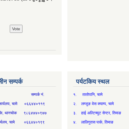
न सम्पर्क
पर्यटकिय स्थल
म्पर्क नं.
१. तातोपानि, चामे
थ्य कार्यलय, चामे ०६६४४०११९
२. लम्जुङ वेस क्याम्प, चामे
्य चौकि, थानचोक ९८६४७४०९७७
३. हाई अल्टिच्युट सेन्टर, तिमाङ
ी कार्यलय, चामे ०६६४४०१९९
४. लालिगुरास पार्क, तिमाङ