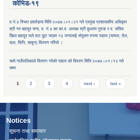
कोभिड-१९
व.नं.४ स्थित छार्ताङमा मितिः२०७७।०१।२१ गते प्रमुख प्रशासकीय अधिकृत
श्री नर बहादुर चन्द, व. नं.४ का का.व. अध्यक्ष श्री बुधराम गुरुङ र व. सचिव
खिल बहादुर घले वाट छुट भएका १३ जनालाई संयुक्त्त रुपमा राहात (चामल, तेल,
दाल, चिनि, साबुन) वितरण गरियो ।
चामे गाउँपालिकाले वितरण गरेको राहात को विवरण मितिः२०७७।०१।१२ गते
सम्म
Pages
1
2
3
4
next ›
last »
Notices
सूचना तथा समाचार