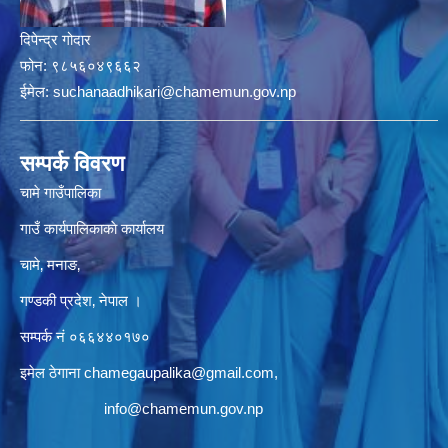
दिपेन्द्र गोदार
फोन:
९८५६०४९६६२
ईमेल:
suchanaadhikari@chamemun.gov.np
सम्पर्क विवरण
चामे गाउँपालिका
गाउँ कार्यपालिकाकाे कार्यालय
चामे‚ मनाङ‚
गण्डकी प्रदेश‚ नेपाल ।
सम्पर्क न‌ं‍ ०६६४४०१७०
इमेल ठेगाना
chamegaupalika@gmail.com
,
info@chamemun.gov.np