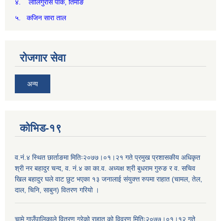
४. लालिगुरास पार्क, तिमाङ
५. कजिन सारा ताल
रोजगार सेवा
अन्य
कोभिड-१९
व.नं.४ स्थित छार्ताङमा मितिः२०७७।०१।२१ गते प्रमुख प्रशासकीय अधिकृत
श्री नर बहादुर चन्द, व. नं.४ का का.व. अध्यक्ष श्री बुधराम गुरुङ र व. सचिव
खिल बहादुर घले वाट छुट भएका १३ जनालाई संयुक्त्त रुपमा राहात (चामल, तेल,
दाल, चिनि, साबुन) वितरण गरियो ।
चामे गाउँपालिकाले वितरण गरेको राहात को विवरण मितिः२०७७।०१।१२ गते