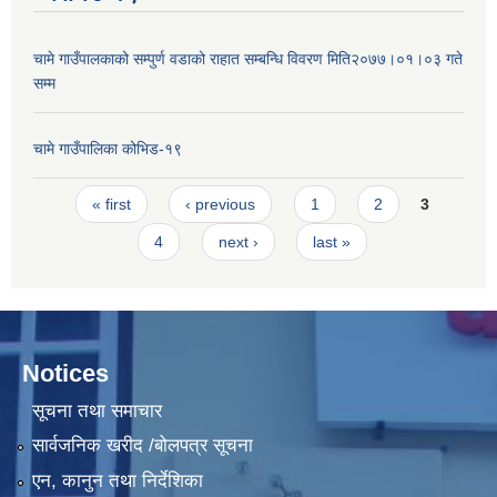
चामे गाउँपालकाको सम्पुर्ण वडाको राहात सम्बन्धि विवरण मिति२०७७।०१।०३ गते
सम्म
चामे गाउँपालिका कोभिड-१९
Pages
« first
‹ previous
1
2
3
4
next ›
last »
Notices
सूचना तथा समाचार
सार्वजनिक खरीद /बोलपत्र सूचना
एन, कानुन तथा निर्देशिका