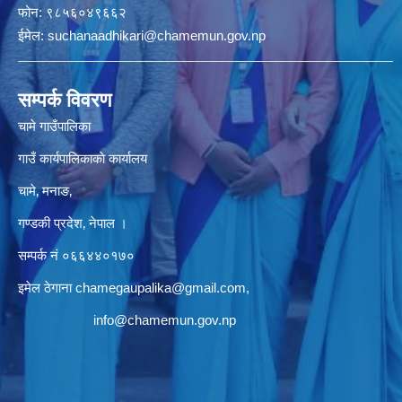
फोन:
९८५६०४९६६२
ईमेल:
suchanaadhikari@chamemun.gov.np
सम्पर्क विवरण
चामे गाउँपालिका
गाउँ कार्यपालिकाकाे कार्यालय
चामे‚ मनाङ‚
गण्डकी प्रदेश‚ नेपाल ।
सम्पर्क न‌ं‍ ०६६४४०१७०
इमेल ठेगाना
chamegaupalika@gmail.com
,
info@chamemun.gov.np