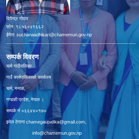
दिपेन्द्र गोदार
फोन:
९८५६०४९६६२
ईमेल:
suchanaadhikari@chamemun.gov.np
सम्पर्क विवरण
चामे गाउँपालिका
गाउँ कार्यपालिकाकाे कार्यालय
चामे‚ मनाङ‚
गण्डकी प्रदेश‚ नेपाल ।
सम्पर्क न‌ं‍ ०६६४४०१७०
इमेल ठेगाना
chamegaupalika@gmail.com
,
info@chamemun.gov.np