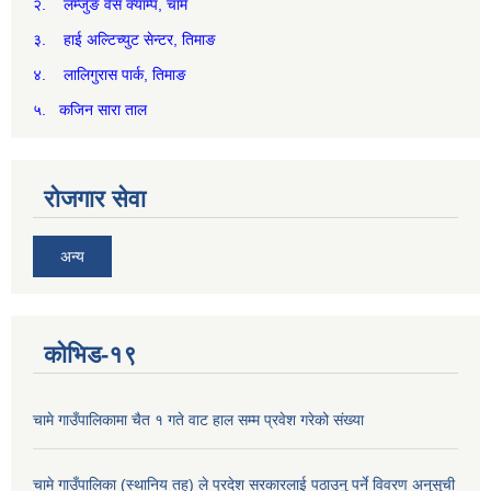
२. लम्जुङ वेस क्याम्प, चामे
३. हाई अल्टिच्युट सेन्टर, तिमाङ
४. लालिगुरास पार्क, तिमाङ
५. कजिन सारा ताल
रोजगार सेवा
अन्य
कोभिड-१९
चामे गाउँपालिकामा चैत १ गते वाट हाल सम्म प्रवेश गरेको संख्या
चामे गाउँपालिका (स्थानिय तह) ले प्रदेश सरकारलाई पठाउनु पर्ने विवरण अनुसुची