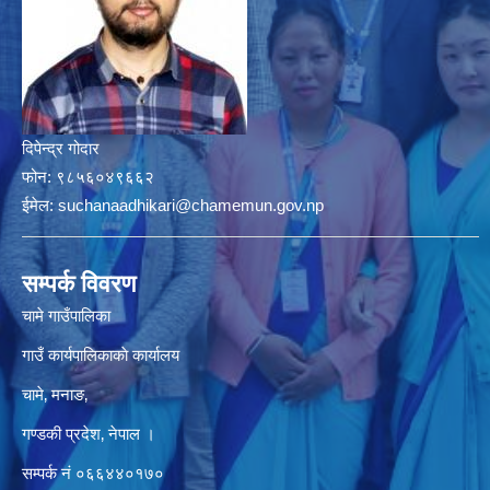
दिपेन्द्र गोदार
फोन:
९८५६०४९६६२
ईमेल:
suchanaadhikari@chamemun.gov.np
सम्पर्क विवरण
चामे गाउँपालिका
गाउँ कार्यपालिकाकाे कार्यालय
चामे‚ मनाङ‚
गण्डकी प्रदेश‚ नेपाल ।
सम्पर्क न‌ं‍ ०६६४४०१७०