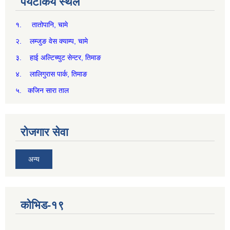
पर्यटकिय स्थल
१. तातोपानि, चामे
२. लम्जुङ वेस क्याम्प, चामे
३. हाई अल्टिच्युट सेन्टर, तिमाङ
४. लालिगुरास पार्क, तिमाङ
५. कजिन सारा ताल
रोजगार सेवा
अन्य
कोभिड-१९