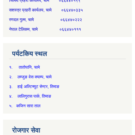
जिल्ला प्रहरी कार्यलय, चामे ०६६४४०१९९
सशस्त्र प्रहरी कार्यलय, चामे ०६६४४०३३५
रणदल गुल्म, चामे ०६६४४०२२२
नेपाल टेलिकम, चामे ०६६४४०१११
पर्यटकिय स्थल
१. तातोपानि, चामे
२. लम्जुङ वेस क्याम्प, चामे
३. हाई अल्टिच्युट सेन्टर, तिमाङ
४. लालिगुरास पार्क, तिमाङ
५. कजिन सारा ताल
रोजगार सेवा