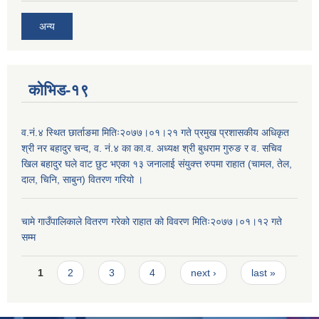
अन्य
कोभिड-१९
व.नं.४ स्थित छार्ताङमा मितिः२०७७।०१।२१ गते प्रमुख प्रशासकीय अधिकृत
श्री नर बहादुर चन्द, व. नं.४ का का.व. अध्यक्ष श्री बुधराम गुरुङ र व. सचिव
खिल बहादुर घले वाट छुट भएका १३ जनालाई संयुक्त्त रुपमा राहात (चामल, तेल,
दाल, चिनि, साबुन) वितरण गरियो ।
चामे गाउँपालिकाले वितरण गरेको राहात को विवरण मितिः२०७७।०१।१२ गते
सम्म
Pages
1
2
3
4
next ›
last »