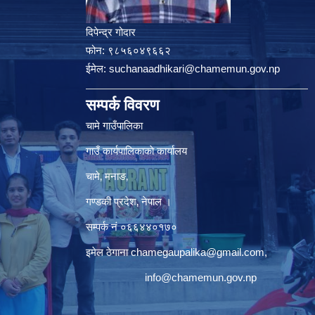
दिपेन्द्र गोदार
फोन:
९८५६०४९६६२
ईमेल:
suchanaadhikari@chamemun.gov.np
सम्पर्क विवरण
चामे गाउँपालिका
गाउँ कार्यपालिकाकाे कार्यालय
चामे‚ मनाङ‚
गण्डकी प्रदेश‚ नेपाल ।
सम्पर्क न‌ं‍ ०६६४४०१७०
इमेल ठेगाना
chamegaupalika@gmail.com
,
info@chamemun.gov.np