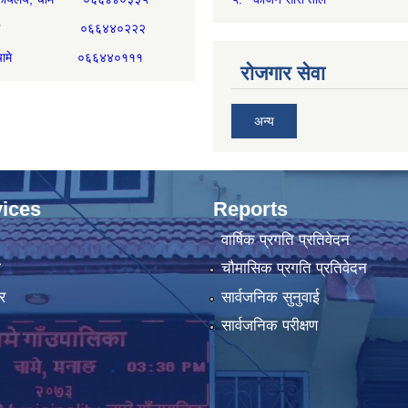
्म, चामे ०६६४४०२२२
िकम, चामे ०६६४४०१११
रोजगार सेवा
अन्य
ices
Reports
वार्षिक प्रगति प्रतिवेदन
ा
चौमासिक प्रगति प्रतिवेदन
र
सार्वजनिक सुनुवाई
सार्वजनिक परीक्षण