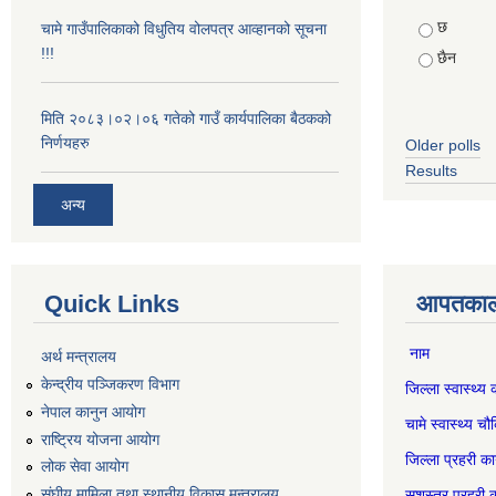
Choices
छ
चामे गाउँपालिकाको विधुतिय वोलपत्र आव्हानको सूचना
!!!
छैन
मिति २०८३।०२।०६ गतेको गाउँ कार्यपालिका बैठकको
निर्णयहरु
Older polls
Results
अन्य
Quick Links
आपतकाली
नाम स
अर्थ मन्त्रालय
केन्द्रीय पञ्जिकरण विभाग
जिल्ला स्वास्
नेपाल कानुन आयोग
चामे स्वास्थ
राष्ट्रिय योजना आयोग
जिल्ला प्रहर
लोक सेवा आयोग
संघीय मामिला तथा स्थानीय विकास मन्त्रालय
सशस्त्र प्रह