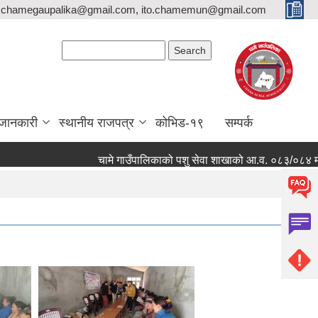
,chamegaupalika@gmail.com, ito.chamemun@gmail.com
Search form
Search
जानकारी
स्थानीय राजपत्र
कोभिड-१९
सम्पर्क
चामे गाउँपालिकाको पशु सेवा शाखाको आ.व. ०८३/०८४ मा कार्यक्