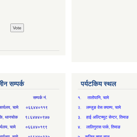
न सम्पर्क
पर्यटकिय स्थल
म्पर्क नं.
१. तातोपानि, चामे
थ्य कार्यलय, चामे ०६६४४०११९
२. लम्जुङ वेस क्याम्प, चामे
्य चौकि, थानचोक ९८६४७४०९७७
३. हाई अल्टिच्युट सेन्टर, तिमाङ
ी कार्यलय, चामे ०६६४४०१९९
४. लालिगुरास पार्क, तिमाङ
री कार्यलय, चामे ०६६४४०३३५
५. कजिन सारा ताल