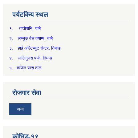
पर्यटकिय स्थल
१. तातोपानि, चामे
२. लम्जुङ वेस क्याम्प, चामे
३. हाई अल्टिच्युट सेन्टर, तिमाङ
४. लालिगुरास पार्क, तिमाङ
५. कजिन सारा ताल
रोजगार सेवा
अन्य
कोभिड-१९