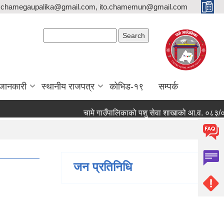
,chamegaupalika@gmail.com, ito.chamemun@gmail.com
Search form
Search
जानकारी
स्थानीय राजपत्र
कोभिड-१९
सम्पर्क
चामे गाउँपालिकाको पशु सेवा शाखाको आ.व. ०८३/०८४ मा का
जन प्रतिनिधि