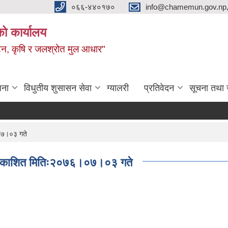
०६६-४४०१७०
info@chamemun.gov.np
को कार्यालय
र्यटन, कृषि र जलश्रोत मुल आधार"
जना
विधुतीय शुसासन सेवा
ग्यालरी
प्रतिवेदन
सूचना तथा 
।०७।०३ गते
ा प्रकाशित मितिः२०७६।०७।०३ गते