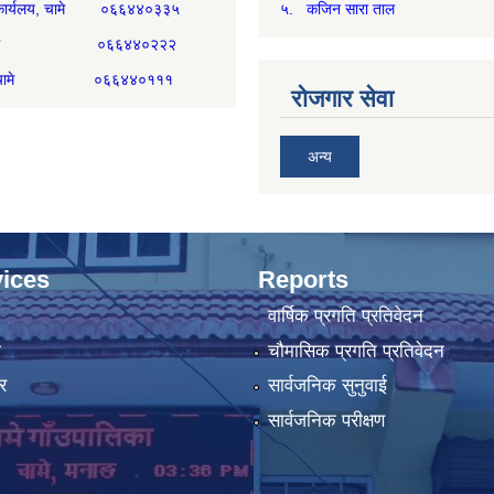
री कार्यलय, चामे ०६६४४०३३५
५. कजिन सारा ताल
्म, चामे ०६६४४०२२२
िकम, चामे ०६६४४०१११
रोजगार सेवा
अन्य
ices
Reports
वार्षिक प्रगति प्रतिवेदन
ा
चौमासिक प्रगति प्रतिवेदन
र
सार्वजनिक सुनुवाई
सार्वजनिक परीक्षण