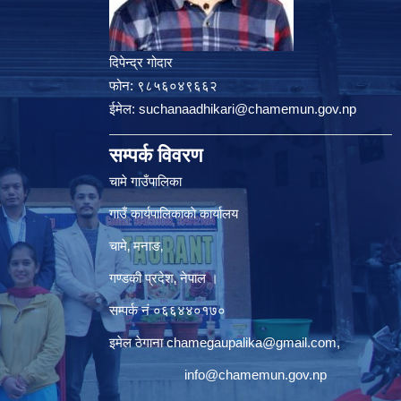
दिपेन्द्र गोदार
फोन:
९८५६०४९६६२
ईमेल:
suchanaadhikari@chamemun.gov.np
सम्पर्क विवरण
चामे गाउँपालिका
गाउँ कार्यपालिकाकाे कार्यालय
चामे‚ मनाङ‚
गण्डकी प्रदेश‚ नेपाल ।
सम्पर्क न‌ं‍ ०६६४४०१७०
इमेल ठेगाना
chamegaupalika@gmail.com
,
info@chamemun.gov.np