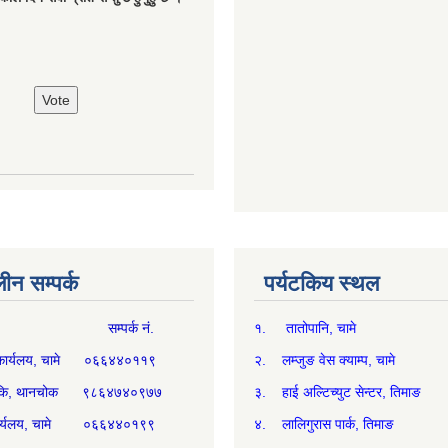
न सम्पर्क
पर्यटकिय स्थल
म्पर्क नं.
१. तातोपानि, चामे
थ्य कार्यलय, चामे ०६६४४०११९
२. लम्जुङ वेस क्याम्प, चामे
्य चौकि, थानचोक ९८६४७४०९७७
३. हाई अल्टिच्युट सेन्टर, तिमाङ
ी कार्यलय, चामे ०६६४४०१९९
४. लालिगुरास पार्क, तिमाङ