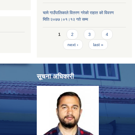
चामे गाउँपालिकाले वितरण गरेको राहात को विवरण
मितिः२०७७।०१।१२ गते सम्म
Pages
1
2
3
4
next ›
last »
सूचना अधिकारी