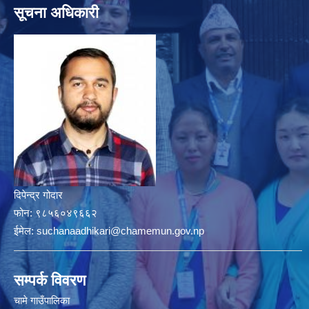
सूचना अधिकारी
दिपेन्द्र गोदार
फोन:
९८५६०४९६६२
ईमेल:
suchanaadhikari@chamemun.gov.np
सम्पर्क विवरण
चामे गाउँपालिका