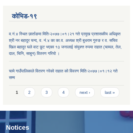
कोभिड-१९
व.नं.४ स्थित छार्ताङमा मितिः२०७७।०१।२१ गते प्रमुख प्रशासकीय अधिकृत
श्री नर बहादुर चन्द, व. नं.४ का का.व. अध्यक्ष श्री बुधराम गुरुङ र व. सचिव
खिल बहादुर घले वाट छुट भएका १३ जनालाई संयुक्त्त रुपमा राहात (चामल, तेल,
दाल, चिनि, साबुन) वितरण गरियो ।
चामे गाउँपालिकाले वितरण गरेको राहात को विवरण मितिः२०७७।०१।१२ गते
सम्म
Pages
1
2
3
4
next ›
last »
Notices