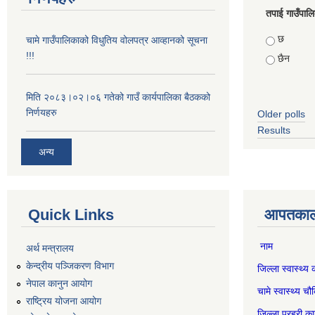
तपाई गाउँपालिका
Choices
छ
चामे गाउँपालिकाको विधुतिय वोलपत्र आव्हानको सूचना
!!!
छैन
मिति २०८३।०२।०६ गतेको गाउँ कार्यपालिका बैठकको
निर्णयहरु
Older polls
Results
अन्य
Quick Links
आपतकाली
नाम स
अर्थ मन्त्रालय
केन्द्रीय पञ्जिकरण विभाग
जिल्ला स्वास्
नेपाल कानुन आयोग
चामे स्वास्थ
राष्ट्रिय योजना आयोग
जिल्ला प्रहर