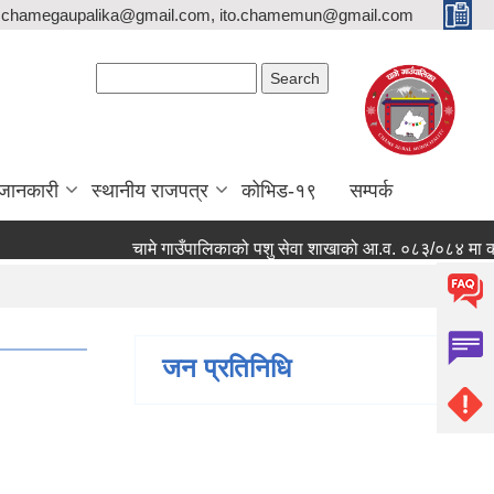
,chamegaupalika@gmail.com, ito.chamemun@gmail.com
Search form
Search
जानकारी
स्थानीय राजपत्र
कोभिड-१९
सम्पर्क
चामे गाउँपालिकाको पशु सेवा शाखाको आ.व. ०८३/०८४ मा कार्यक्र
जन प्रतिनिधि