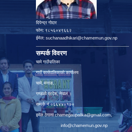
दिपेन्द्र गोदार
फोन:
९८५६०४९६६२
ईमेल:
suchanaadhikari@chamemun.gov.np
सम्पर्क विवरण
चामे गाउँपालिका
गाउँ कार्यपालिकाकाे कार्यालय
चामे‚ मनाङ‚
गण्डकी प्रदेश‚ नेपाल ।
सम्पर्क न‌ं‍ ०६६४४०१७०
इमेल ठेगाना
chamegaupalika@gmail.com
,
info@chamemun.gov.np