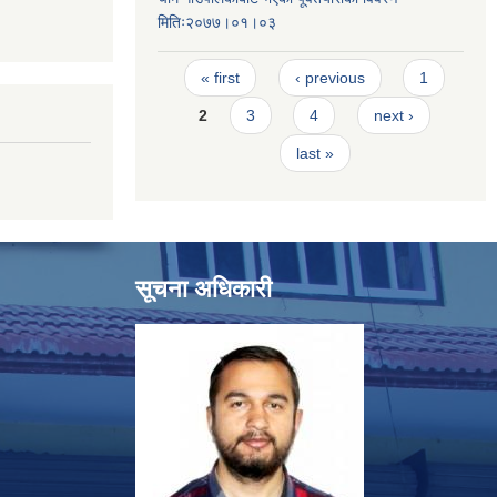
मितिः२०७७।०१।०३
Pages
« first
‹ previous
1
2
3
4
next ›
last »
सूचना अधिकारी