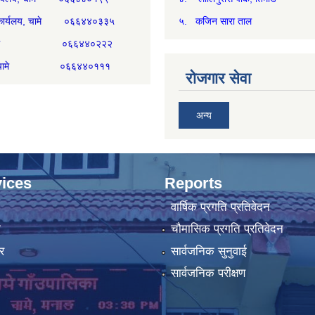
री कार्यलय, चामे ०६६४४०३३५
५. कजिन सारा ताल
्म, चामे ०६६४४०२२२
िकम, चामे ०६६४४०१११
रोजगार सेवा
अन्य
ices
Reports
वार्षिक प्रगति प्रतिवेदन
ा
चौमासिक प्रगति प्रतिवेदन
र
सार्वजनिक सुनुवाई
सार्वजनिक परीक्षण