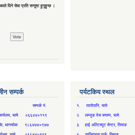
ले दिने सेवा प्रति सन्तुष्ट हुनुहुन्छ ।
न सम्पर्क
पर्यटकिय स्थल
म्पर्क नं.
१. तातोपानि, चामे
थ्य कार्यलय, चामे ०६६४४०११९
२. लम्जुङ वेस क्याम्प, चामे
्य चौकि, थानचोक ९८६४७४०९७७
३. हाई अल्टिच्युट सेन्टर, तिमाङ
ी कार्यलय, चामे ०६६४४०१९९
४. लालिगुरास पार्क, तिमाङ