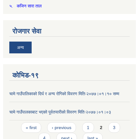
५. कजिन सारा ताल
रोजगार सेवा
अन्य
कोभिड-१९
चामे गाउँपालिकाको दिर्घ र अन्य रोगिको विवरण मितिः२०७७।०१।१० सम्म
चामे गाउँपालकाबाट भएको पूर्वतयारीको विवरण मितिः२०७७।०१।०३
Pages
« first
‹ previous
1
2
3
4
next ›
last »