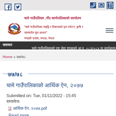
Skip to main content
चामे गाउँपालिका ,गाँउ कार्यपालिकाको कार्यालय
"चामे गाउँपालिका समृद्वि र विकासको द्वार पर्यटन, कृषि र
जलश्रोत मुल आधार"
गण्डकी प्रदेश, मनाङ, नेपाल
समाचार
चामे गाउँपालिकाको पशु सेवा शाखाको आ.व. ०८३/०८४ मा कार्यक्रम संचालन
You are here
Home
» ७७/७८
७७/७८
चामे गाउँपालिकाको आर्थिक ऐन, २०७७
Submitted on:
Tue, 01/11/2022 - 15:45
दस्तावेज:
आर्थिक ऐन, २०७७.pdf
Read more
about चामे गाउँपालिकाको आर्थिक ऐन, २०७७