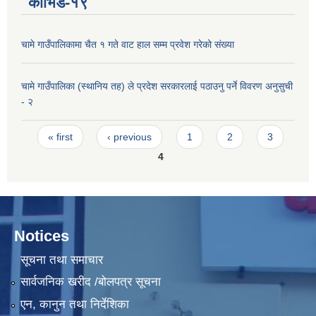
कोभिड-१९
चामे गाउँपालिकामा चैत १ गते वाट हाल सम्म प्रवेश गरेको संख्या
चामे गाउँपालिका (स्थानिय तह) ले प्रदेश सरकारलाई पठाउनु पर्ने विवरण अनुसुची
- २
Pages
« first
‹ previous
1
2
3
4
Notices
सूचना तथा समाचार
सार्वजनिक खरीद /बोलपत्र सूचना
एन, कानुन तथा निर्देशिका