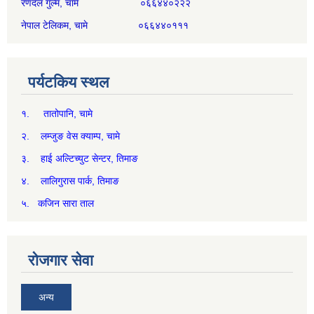
रणदल गुल्म, चामे ०६६४४०२२२
नेपाल टेलिकम, चामे ०६६४४०१११
पर्यटकिय स्थल
१. तातोपानि, चामे
२. लम्जुङ वेस क्याम्प, चामे
३. हाई अल्टिच्युट सेन्टर, तिमाङ
४. लालिगुरास पार्क, तिमाङ
५. कजिन सारा ताल
रोजगार सेवा
अन्य