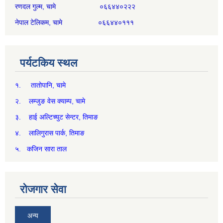
रणदल गुल्म, चामे ०६६४४०२२२
नेपाल टेलिकम, चामे ०६६४४०१११
पर्यटकिय स्थल
१. तातोपानि, चामे
२. लम्जुङ वेस क्याम्प, चामे
३. हाई अल्टिच्युट सेन्टर, तिमाङ
४. लालिगुरास पार्क, तिमाङ
५. कजिन सारा ताल
रोजगार सेवा
अन्य