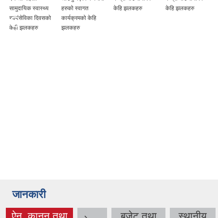
सामुदायिक स्वास्थ्य
हरुको स्वागत
केहि झलकहरु
केहि झलकहरु
स्वयंसेविका दिवसको
कार्यक्रमको केहि
केही झलकहरु
झलकहरु
जानकारी
ऐन, कानुन तथा
बजेट तथा
स्थानीय