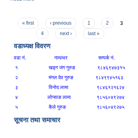
Pages
« first
‹ previous
1
2
3
4
next ›
last »
वडाध्यक्ष विवरण
वडा नं. नाम/थर सम्पर्क नं.
१
खड्ग जंग गुरुङ
९८४६९४७३१५
२
मंगल देव गुरुङ
९८४९९४५१६३
३
विनोद लामा
९८४६१२१६२४
४
लोप्साङ लामा
९८५६०४९२७४
५
कैले गुरुङ
९८५६०४९२७५
सूचना तथा समाचार