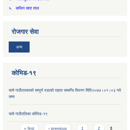
५. कजिन सारा ताल
रोजगार सेवा
अन्य
कोभिड-१९
चामे गाउँपालकाको सम्पुर्ण वडाको राहात सम्बन्धि विवरण मिति२०७७।०१।०३ गते
सम्म
चामे गाउँपालिका कोभिड-१९
Pages
« first
‹ previous
1
2
3