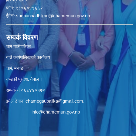
फोन:
९८५६०४९६६२
ईमेल:
suchanaadhikari@chamemun.gov.np
सम्पर्क विवरण
चामे गाउँपालिका
गाउँ कार्यपालिकाकाे कार्यालय
चामे‚ मनाङ‚
गण्डकी प्रदेश‚ नेपाल ।
सम्पर्क न‌ं‍ ०६६४४०१७०
इमेल ठेगाना
chamegaupalika@gmail.com
,
info@chamemun.gov.np